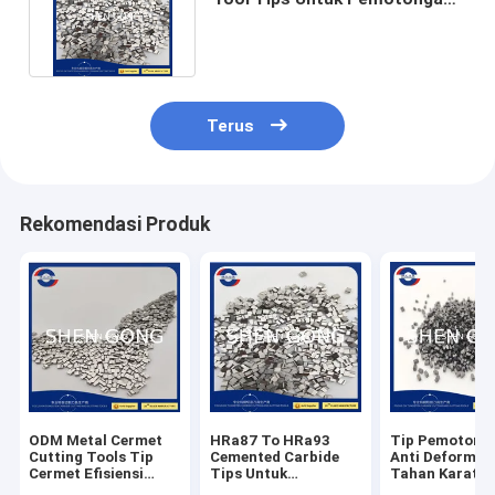
Batang Kayu Padat MDF
Terus
Rekomendasi Produk
ODM Metal Cermet
HRa87 To HRa93
Tip Pemotong
Cutting Tools Tip
Cemented Carbide
Anti Deformas
Cermet Efisiensi
Tips Untuk
Tahan Karat U
Tinggi
Pemotongan Kayu
Kayu Bubut L