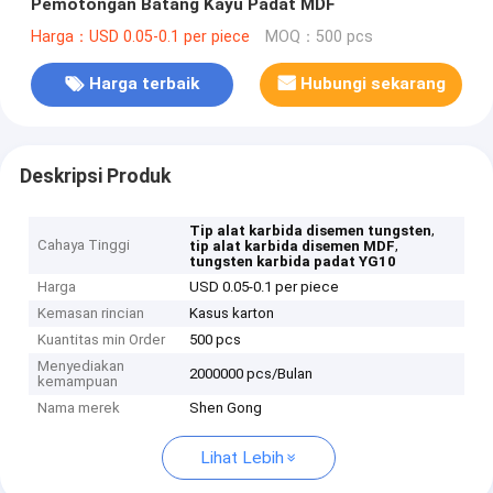
Pemotongan Batang Kayu Padat MDF
Harga：USD 0.05-0.1 per piece
MOQ：500 pcs
Harga terbaik
Hubungi sekarang
Deskripsi Produk
,
Tip alat karbida disemen tungsten
Cahaya Tinggi
,
tip alat karbida disemen MDF
tungsten karbida padat YG10
Harga
USD 0.05-0.1 per piece
Kemasan rincian
Kasus karton
Kuantitas min Order
500 pcs
Menyediakan
2000000 pcs/Bulan
kemampuan
Nama merek
Shen Gong
Lihat Lebih