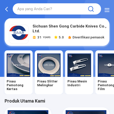
Sichuan Shen Gong Carbide Knives Co.,
Ltd.
31
5.0
Diverifikasi pemasok
YEARS
Pisau
Pisau Slitter
Pisau Mesin
Pisau
Pemotong
Melingkar
Industri
Pemoton
Kertas
Film
Produk Utama Kami