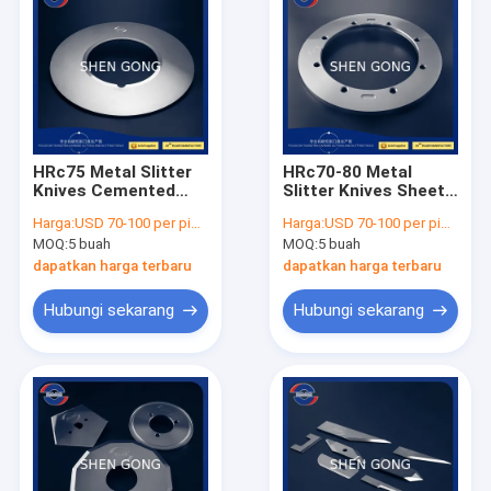
HRc75 Metal Slitter
HRc70-80 Metal
Knives Cemented
Slitter Knives Sheet
Carbide Blade
Metal Roller Slitting
Harga:
USD 70-100 per piece
Harga:
USD 70-100 per piece
0,008mm
Line
MOQ:
5 buah
MOQ:
5 buah
dapatkan harga terbaru
dapatkan harga terbaru
Hubungi sekarang
Hubungi sekarang