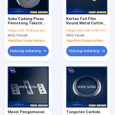
Suku Cadang Pisau
Kertas Foil Film
Pemotong Tekstil
Round Metal Cutting
Industri Bahan
Blades Pemrosesan
Harga:
USD 15-20 per piece
Harga:
USD 2.00~6.00 / PC
Tekstil Non Woven
Kulit Plastik
MOQ:
10 buah
MOQ:
5 buah
dapatkan harga terbaru
dapatkan harga terbaru
Hubungi sekarang
Hubungi sekarang
Rumah
Produk
Tentang kami
Mesin Pengemasan
Tungsten Carbide