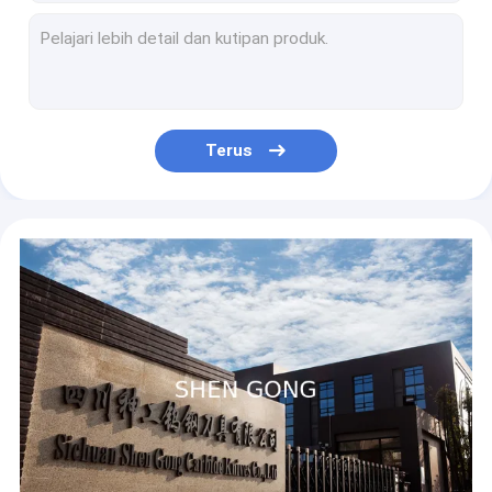
HRA92.1 Mesin Industri Pisau Zund Z51 25X8X0.6 Tungsten Carbide
Pisau Pemotong Film Tungsten Carbide HRA90 Dienes Slitter Knives
Pisau Pemotong Film 3 Lubang HRA92.1 0.2-2.6mm Pisau Mesin Pemotong Kain
Mengubah Pisau Slitter Tungsten Carbide 250X188X25mm
Mengubah Pisau Tungsten Carbide Pemotong Kertas Film Tipis Slitter Knife 80mm
Terus
Kekerasan Tinggi Anti Abrasive Tungsten Carbide Crusher Blade Untuk Mesin Daur Ulang
Limbah Plastik Dan Karet Ban Crusher Knives Crusher Blades
Standar 3 Lubang Solid Carbide Razor Blade Slotted Titanium Coating
Film Tipis Carbide Razor Blade Aluminium Foil Rubber Cutting
HRA92 HRA93 tungsten saw tips Cemented Carbide Tool Tips Untuk Pembuatan Gergaji Dingin