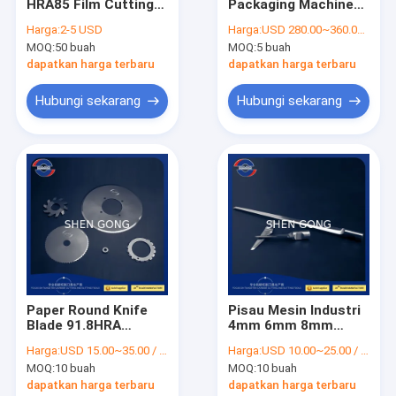
HRA85 Film Cutting
Packaging Machine
Tur Pabrik
Blade Baterai
Cutting Blades
Harga:
2-5 USD
Harga:
USD 280.00~360.00 / PC
Tembaga Aluminium
Circular Slitter
MOQ:
50 buah
MOQ:
5 buah
Foil
Knives 308mm
Kontrol kualitas
dapatkan harga terbaru
dapatkan harga terbaru
Hubungi kami
Hubungi sekarang
Hubungi sekarang
Berita
kasus
Pisau Pemotong Kertas
Pisau Slitter Melingkar
Paper Round Knife
Pisau Mesin Industri
Blade 91.8HRA
4mm 6mm 8mm
Pisau Mesin Industri
Kecepatan Tinggi
Pisau Pemotong
Harga:
USD 15.00~35.00 / PC
Harga:
USD 10.00~25.00 / PC
Untuk Mesin
untuk Industri
Pisau Pemotong Film
MOQ:
10 buah
MOQ:
10 buah
Rewinder
Percetakan
dapatkan harga terbaru
dapatkan harga terbaru