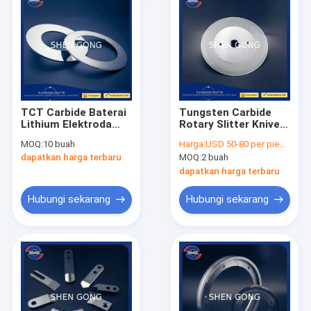
TCT Carbide Baterai
Tungsten Carbide
Lithium Elektroda
Rotary Slitter Knives
Mesin Industri Pisau
Untuk Mesin
MOQ:
10 buah
Harga:
USD 50-80 per piece
OD100 OD110 OD130
Pemotong Kertas
dapatkan harga terbaru
MOQ:
2 buah
240mm
dapatkan harga terbaru
Hubungi sekarang
Hubungi sekarang