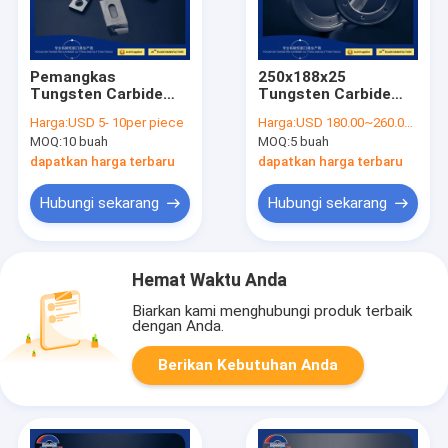
Pemangkas
250x188x25
Tungsten Carbide
Tungsten Carbide
Blades Bindery
Inlay Bawah Putaran
Harga:
USD 5- 10per piece
Harga:
USD 180.00~260.00 / PC
Department
Metal Cutting Blades
MOQ:
10 buah
MOQ:
5 buah
Tungsten Carbide
packing machine
Multi Tool Blades
blade
dapatkan harga terbaru
dapatkan harga terbaru
Hubungi sekarang
Hubungi sekarang
Hemat Waktu Anda
Biarkan kami menghubungi produk terbaik
dengan Anda.
Berikan Kebutuhan Anda