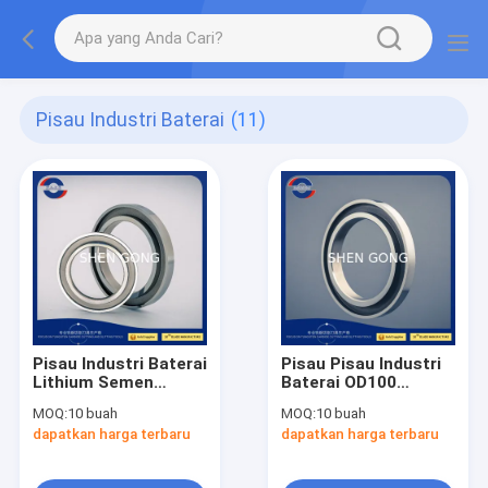
Pisau Industri Baterai
(11)
Pisau Industri Baterai
Pisau Pisau Industri
Lithium Semen
Baterai OD100
Carbide Circular
Cermin Pisau Bawah
MOQ:
10 buah
MOQ:
10 buah
Slitting Blade
Polandia
dapatkan harga terbaru
dapatkan harga terbaru