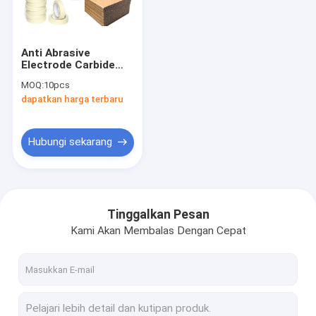
Tur Pabrik
Kontrol kualitas
Anti Abrasive
Electrode Carbide
Hubungi kami
Paper Slitter Blades
MOQ:
10pcs
Toleransi 0,002mm
dapatkan harga terbaru
Berita
kasus
Hubungi sekarang
Pisau Pemotong Kertas
Tinggalkan Pesan
Kami Akan Membalas Dengan Cepat
Pisau Slitter Melingkar
Pisau Mesin Industri
Pisau Pemotong Film