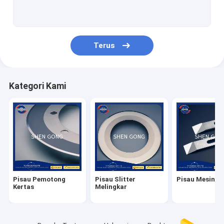
Mengonversi Pisau
pisau penghancur
Terus
Pisau Cukur Karbida
Tip Gergaji Melingkar
Kategori Kami
Pisau Tungsten Carbide
Alat Pemotong Cermet
Pisau Industri Baterai
Pisau Slitter Logam
Pisau Pemotong
Pisau Slitter
Pisau Mesin In
Kertas
Melingkar