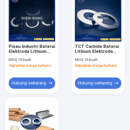
Pisau Industri Baterai
TCT Carbide Baterai
Elektroda Lithium
Lithium Elektroda
OD100 pisau
Mesin Industri Pisau
MOQ:
10 buah
MOQ:
10 buah
menggorok melingkar
OD100 OD110 OD130
dapatkan harga terbaru
dapatkan harga terbaru
Hubungi sekarang
Hubungi sekarang
Rumah
Produk
Tentang kami