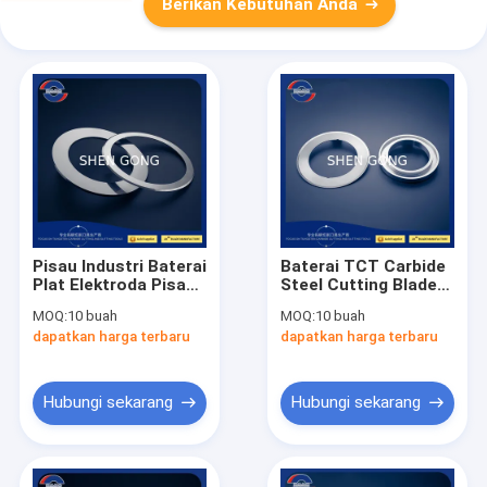
Berikan Kebutuhan Anda
Pisau Industri Baterai
Baterai TCT Carbide
Plat Elektroda Pisau
Steel Cutting Blade
Slitter Bulat Li-Ion
0.002mm Industrial
MOQ:
10 buah
MOQ:
10 buah
Slitter Blades
dapatkan harga terbaru
dapatkan harga terbaru
Hubungi sekarang
Hubungi sekarang