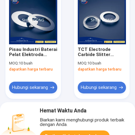
Pisau Industri Baterai
TCT Electrode
Pelat Elektroda
Carbide Slitter
Karbida Kelas Ultra
Knives Aluminium
MOQ:
10 buah
MOQ:
10 buah
Halus Pisau Bawah
Foil Cutter 0,002mm
dapatkan harga terbaru
dapatkan harga terbaru
Slitter OD130
Hubungi sekarang
Hubungi sekarang
Hemat Waktu Anda
Biarkan kami menghubungi produk terbaik
dengan Anda.