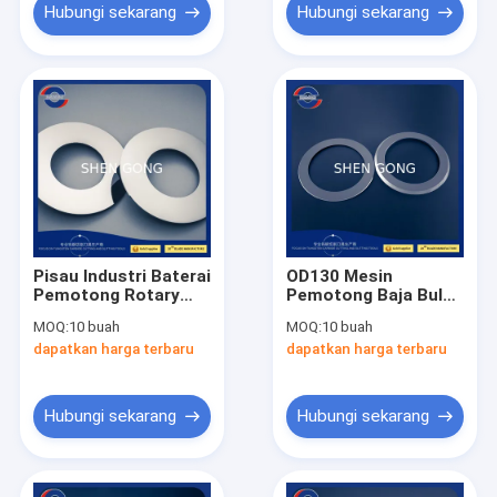
Hubungi sekarang
Hubungi sekarang
Pisau Industri Baterai
OD130 Mesin
Pemotong Rotary
Pemotong Baja Bulat
OD130 Circular
Pisau Baterai Li-Ion
MOQ:
10 buah
MOQ:
10 buah
Slitter Blades
Foil Aluminium
dapatkan harga terbaru
dapatkan harga terbaru
Tembaga
Hubungi sekarang
Hubungi sekarang