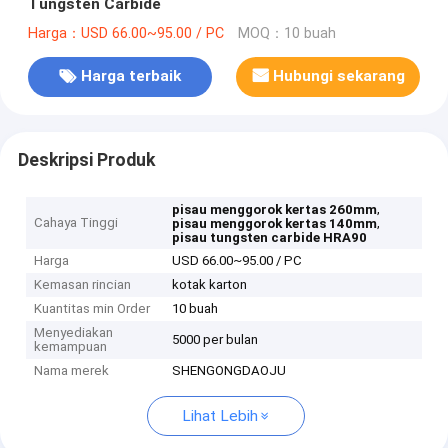
Tungsten Carbide
Harga：USD 66.00~95.00 / PC
MOQ：10 buah
Harga terbaik
Hubungi sekarang
Deskripsi Produk
,
pisau menggorok kertas 260mm
Cahaya Tinggi
,
pisau menggorok kertas 140mm
pisau tungsten carbide HRA90
Harga
USD 66.00~95.00 / PC
Kemasan rincian
kotak karton
Kuantitas min Order
10 buah
Menyediakan
5000 per bulan
kemampuan
Nama merek
SHENGONGDAOJU
Lihat Lebih