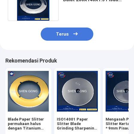
Tungsten Carbide
Terus
Rekomendasi Produk
Blade Paper Slitter
ISO14001 Paper
Mengasah Pis
permukaan halus
Slitter Blade
Slitter Kertas 
dengan Titanium
Grinding Sharpening
* 9mm Pisau P
Nitride Coating OEM
Diamond Slitter
Melingkar Bukt