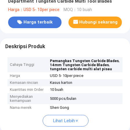
Department Tungsten Carbide Multi Tool Blades
Harga：USD 5- 10per piece
MOQ：10 buah
Harga terbaik
Hubungi sekarang
Deskripsi Produk
,
Pemangkas Tungsten Carbide Blades
Cahaya Tinggi
,
14mm Tungsten Carbide Blades
tungsten carbide multi alat pisau
Harga
USD 5- 10per piece
Kemasan rincian
Kasus karton
Kuantitas min Order
10 buah
Menyediakan
5000 pcs/bulan
kemampuan
Nama merek
Shen Gong
Lihat Lebih