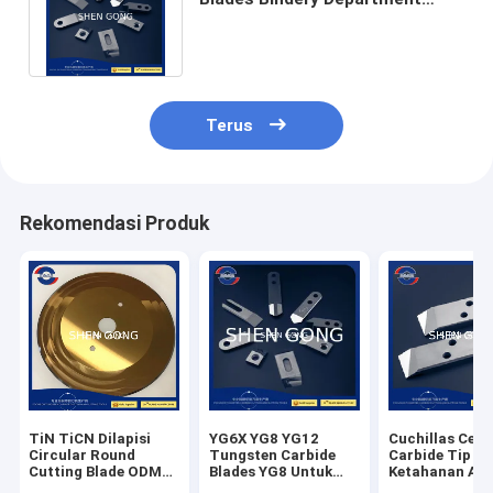
Tungsten Carbide Multi Tool
Blades
Terus
Rekomendasi Produk
TiN TiCN Dilapisi
YG6X YG8 YG12
Cuchillas Cem
Circular Round
Tungsten Carbide
Carbide Tip
Cutting Blade ODM
Blades YG8 Untuk
Ketahanan Aus
Untuk Papan
Scraper Trimmer
Pemotongan