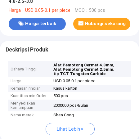
4.8-2.5-3.8
Harga：USD 0.05-0.1 per piece
MOQ：500 pcs
Harga terbaik
Hubungi sekarang
Deskripsi Produk
,
Alat Pemotong Cermet 4.8mm
Cahaya Tinggi
,
Alat Pemotong Cermet 2.5mm
tip TCT Tungsten Carbide
Harga
USD 0.05-0.1 per piece
Kemasan rincian
Kasus karton
Kuantitas min Order
500 pcs
Menyediakan
2000000 pcs/Bulan
kemampuan
Nama merek
Shen Gong
Lihat Lebih