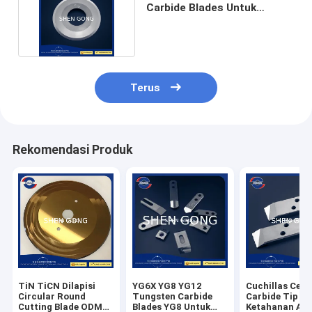
Carbide Blades Untuk
Peralatan Produksi
Terus
Rekomendasi Produk
TiN TiCN Dilapisi
YG6X YG8 YG12
Cuchillas Cem
Circular Round
Tungsten Carbide
Carbide Tip
Cutting Blade ODM
Blades YG8 Untuk
Ketahanan Aus