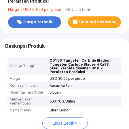
Peralatan Produksi
Harga：USD 30-50 per piece
MOQ：5 buah
Harga terbaik
Hubungi sekarang
Deskripsi Produk
,
OD150 Tungsten Carbide Blades
,
Tungsten Carbide Blades HRa93
Cahaya Tinggi
pisau karbida disemen Untuk
Peralatan Produksi
Harga
USD 30-50 per piece
Kemasan rincian
Kasus karton
Kuantitas min Order
5 buah
Menyediakan
500 PCS/Bulan
kemampuan
Nama merek
Shen Gong
Lihat Lebih