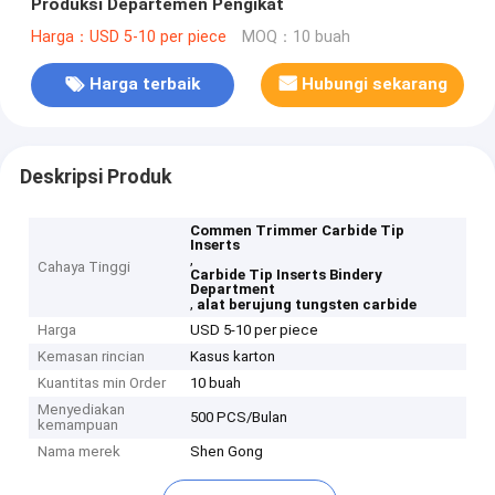
Produksi Departemen Pengikat
Harga：USD 5-10 per piece
MOQ：10 buah
Harga terbaik
Hubungi sekarang
Deskripsi Produk
Commen Trimmer Carbide Tip
Inserts
,
Cahaya Tinggi
Carbide Tip Inserts Bindery
Department
,
alat berujung tungsten carbide
Harga
USD 5-10 per piece
Kemasan rincian
Kasus karton
Kuantitas min Order
10 buah
Menyediakan
500 PCS/Bulan
kemampuan
Nama merek
Shen Gong